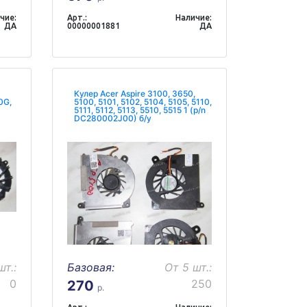
чие:
Арт.:
Наличие:
ДА
00000001881
ДА
Кулер Acer Aspire 3100, 3650,
0G,
5100, 5101, 5102, 5104, 5105, 5110,
5111, 5112, 5113, 5510, 5515 1 (p/n
DC280002J00) б/у
шт.:
Базовая:
От 5 шт.:
0
250
270
р.