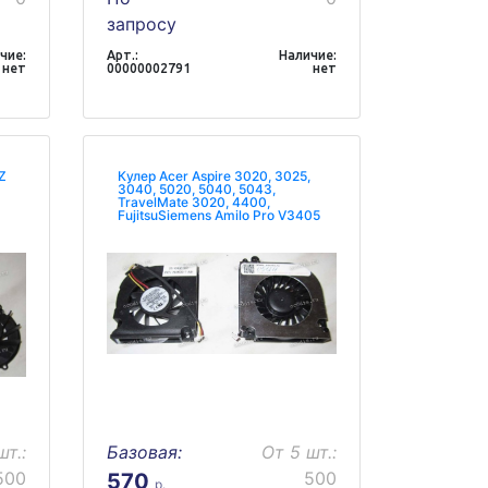
запросу
чие:
Арт.:
Наличие:
нет
00000002791
нет
Z
Кулер Acer Aspire 3020, 3025,
3040, 5020, 5040, 5043,
TravelMate 3020, 4400,
FujitsuSiemens Amilo Pro V3405
шт.:
Базовая:
От 5 шт.:
500
500
570
р.