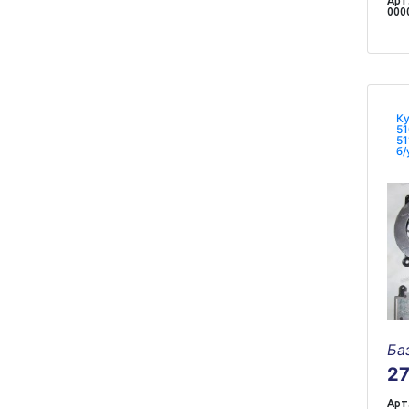
Арт.
000
Ку
51
51
б/
Ба
2
Арт.