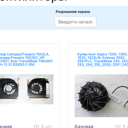
Разрешение экрана
лер Compaq Presario 1502LA,
Кулер Acer Aspire 1300, 1360,
mpaq Presario 1502SC, HP
1620, 1622LM, Extensa 2500,
0507, Acer TravelMate TM2460
2501FLC, TravelMate 240, 242
/n 13.V1.B3683.F.GN)
243, 244, 250, 2000, 200*, 24
2403, 2500, 250*, Toshiba Satel
P20, P25 б/у
зовая:
От 5 шт.:
Базовая:
От 5 