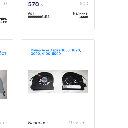
0
500
570
р.
Арт.:
Наличие:
00000003433
мало
чие:
яйте
,
Кулер Acer Aspire 1650, 1690,
 DOT
3000, 4100, 5000
шт.:
Базовая:
От 5 шт.: