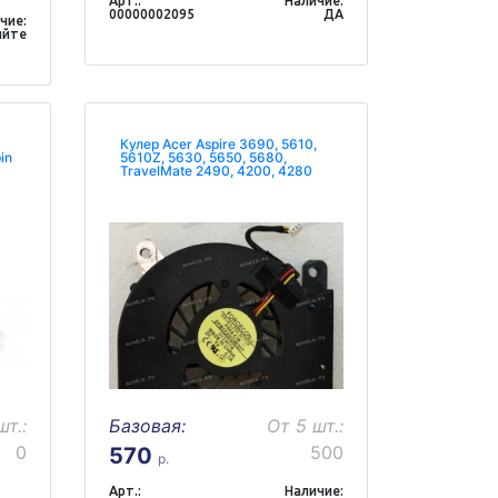
Арт.:
Наличие:
00000002095
ДА
чие:
яйте
Кулер Acer Aspire 3690, 5610,
in
5610Z, 5630, 5650, 5680,
TravelMate 2490, 4200, 4280
шт.:
Базовая:
От 5 шт.:
0
500
570
р.
Арт.:
Наличие: