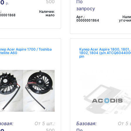
500
По
70
р.
запросу
:
Наличие:
00001868
мало
Арт.:
Нали
00000001864
уточн
лер Acer Aspire 1700 / Toshiba
Кулер Acer Aspire 1800, 1801,
tellite A60
1802, 1804 (p/n ATCQ604400
pin
зовая:
От 5 шт.:
Базовая:
От 5 
500
По