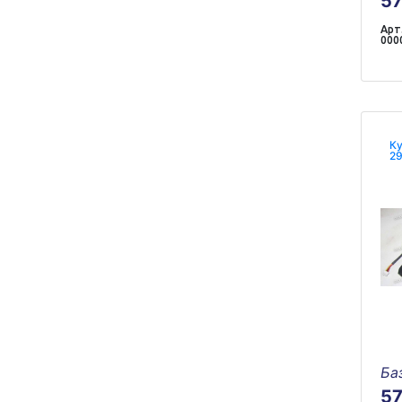
5
Арт.
000
Ку
2
Ба
5