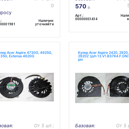
0
570
р.
просу
Арт.:
Нали
00000003434
:
Наличие:
00001981
уточняйте
лер Acer Aspire 4730G, 4925G,
Кулер Acer Aspire 2420, 2920,
35G, Extensa 4620G
2920Z (p/n 13.V1.B3764.F.GN)
pin
зовая:
От 5 шт.:
Базовая:
От 5 