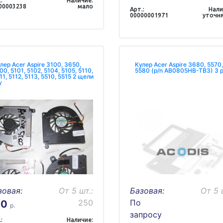
:
Наличие:
00003238
мало
Арт.:
Нали
00000001971
уточн
лер Acer Aspire 3100, 3650,
Кулер Acer Aspire 3680, 5570,
00, 5101, 5102, 5104, 5105, 5110,
5580 (p/n AB0805HB-TB3) 3 p
11, 5112, 5113, 5510, 5515 2 щели
у
зовая:
От 5 шт.:
Базовая:
От 5 
250
По
70
р.
запросу
:
Наличие: