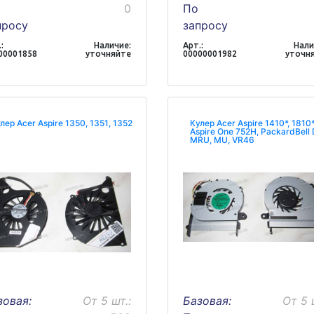
0
По
просу
запросу
:
Наличие:
Арт.:
Нали
00001858
уточняйте
00000001982
уточн
лер Acer Aspire 1350, 1351, 1352
Кулер Acer Aspire 1410*, 1810*
Aspire One 752H, PackardBell
MRU, MU, VR46
зовая:
От 5 шт.:
Базовая:
От 5 