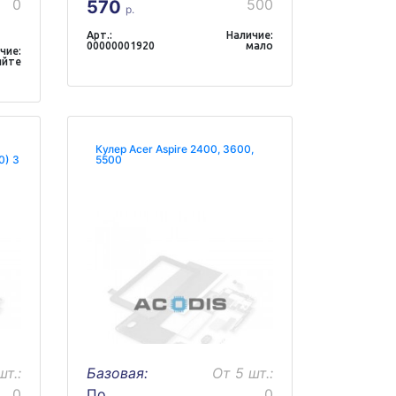
0
500
570
р.
Арт.:
Наличие:
00000001920
мало
чие:
яйте
Кулер Acer Aspire 2400, 3600,
0) 3
5500
шт.:
Базовая:
От 5 шт.:
0
По
0