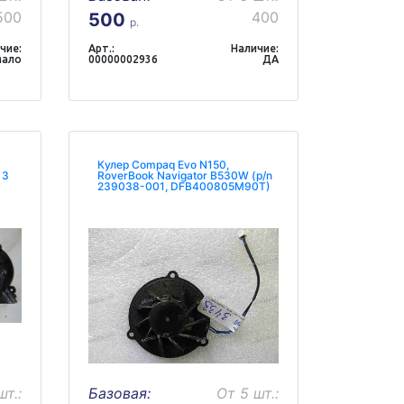
500
400
500
р.
чие:
Арт.:
Наличие:
мало
00000002936
ДА
Кулер Compaq Evo N150,
 3
RoverBook Navigator B530W (p/n
239038-001, DFB400805M90T)
шт.:
Базовая:
От 5 шт.: