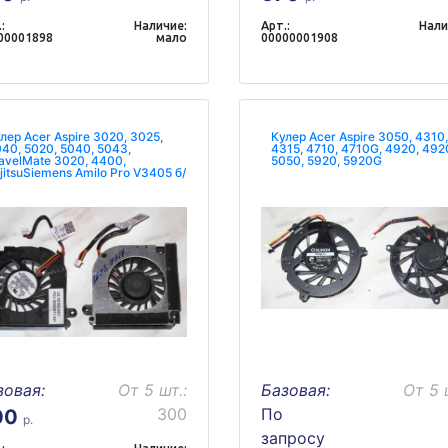
:
Наличие:
Арт.:
Нали
00001898
мало
00000001908
лер Acer Aspire 3020, 3025,
Кулер Acer Aspire 3050, 4310,
40, 5020, 5040, 5043,
4315, 4710, 4710G, 4920, 492
avelMate 3020, 4400,
5050, 5920, 5920G
jitsuSiemens Amilo Pro V3405 б/
зовая:
От 5 шт.:
Базовая:
От 5 
300
По
00
р.
запросу