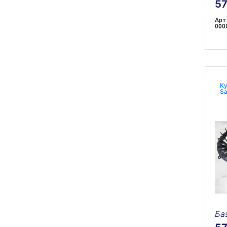
5
Арт.
000
Ку
Sa
Ба