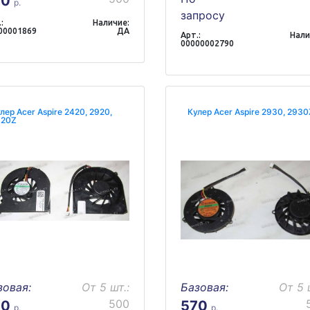
70
р.
запросу
:
Наличие:
00001869
ДА
Арт.:
Нали
00000002790
лер Acer Aspire 2420, 2920,
Кулер Acer Aspire 2930, 2930
920Z
зовая:
От 5 шт.:
Базовая:
От 5 
500
70
570
р.
р.