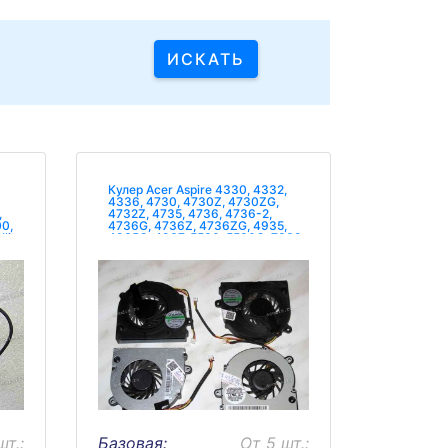
Кулер Acer Aspire 4330, 4332,
4336, 4730, 4730Z, 4730ZG,
,
4732Z, 4735, 4736, 4736-2,
00,
4736G, 4736Z, 4736ZG, 4935,
lite
4935G, 4937, 5530, 5530G, 7339,
7739, 7739Z, Extensa 4230, 4630,
4630G, 4630Z, 4730, 4730Z,
4736, TravelMate 4330, 4335,
4730, 5744, 5744Z, 649
шт.:
Базовая:
От 5 шт.: