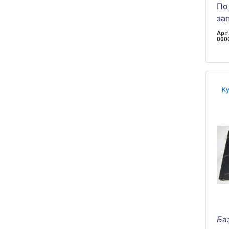
По
за
Арт.
000
Ку
Ба