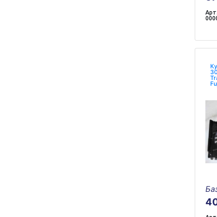
Арт.
000
Ку
30
Tr
Fu
у
Ба
4