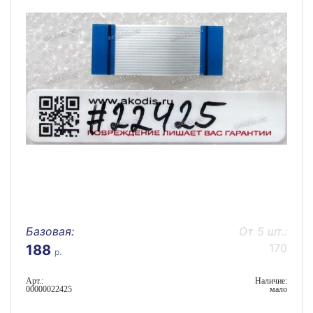
Базовая:
От 5 шт.:
170
188
р.
Арт.:
Наличие:
00000022425
мало