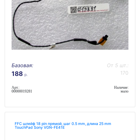
Базовая:
От 5 шт.:
170
188
р.
Арт.:
Наличие:
00000019281
мало
FFC шлейф 18 pin прямой, шаг 0.5 mm, длина 25 mm
TouchPad Sony VGN-FE41E