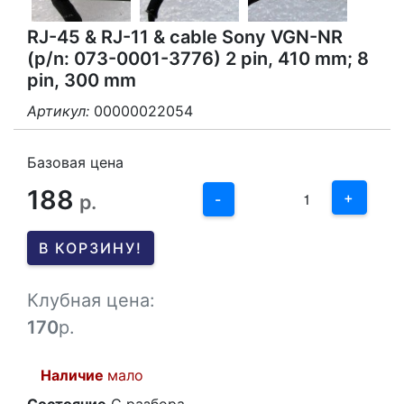
RJ-45 & RJ-11 & cable Sony VGN-NR
(p/n: 073-0001-3776) 2 pin, 410 mm; 8
pin, 300 mm
Артикул:
00000022054
3
2
Базовая цена
188
1
+
р.
-
0
В КОРЗИНУ!
-1
Клубная цена:
170
р.
Наличие
мало