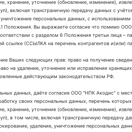
ие, хранение, уточнение (обновление, изменение), извл
туп), включая трансграничную передачу данных с учёт
, уничтожение персональных данных, с использованием 
 4.1 Положения. Вы выражаете согласие что помимо ОО
ответствии с разделом 6 Положения третьи лица – па
й ссылке (ССЫЛКА на перечень контрагентов и(или) п
ие Ваших следующих прав: право на получение сведен
раво на удаление, уточнение или исправление хранящи
ановленные действующим законодательством РФ.
альных данных, даёте согласие ООО "НПК Акодис" с мес
аботку своих персональных данных, перечень которых 
ие, хранение, уточнение (обновление, изменение), извл
туп), в том числе, включая трансграничную передачу д
окирование, удаление, уничтожение персональных данн