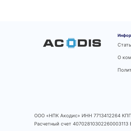
Инфор
Стат
О ко
Поли
ООО «НПК Акодис» ИНН 7713412264 КПП
Расчетный счет 40702810302260003113