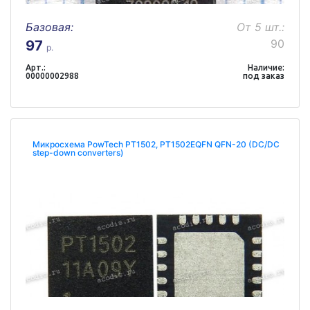
Базовая:
От 5 шт.:
90
97
р.
Арт.:
Наличие:
00000002988
под заказ
Микросхема PowTech PT1502, PT1502EQFN QFN-20 (DC/DC
step-down converters)