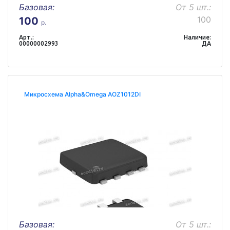
Базовая:
От 5 шт.:
100
100
р.
Арт.:
Наличие:
00000002993
ДА
Микросхема Alpha&Omega AOZ1012DI
Базовая:
От 5 шт.: