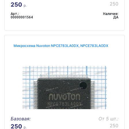
250
250
р.
Арт.:
Наличие:
00000001564
ДА
Микросхема Nuvoton NPCE783LA0DX, NPCE783LAODX
Базовая:
От 5 шт.:
250
250
р.