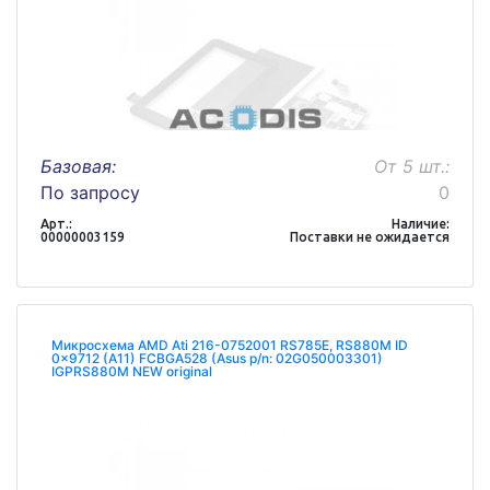
Базовая:
От 5 шт.:
По запросу
0
Арт.:
Наличие:
00000003159
Поставки не ожидается
Микросхема AMD Ati 216-0752001 RS785E, RS880M ID
0x9712 (A11) FCBGA528 (Asus p/n: 02G050003301)
IGPRS880M NEW original