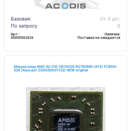
Базовая:
От 5 шт.:
По запросу
0
Арт.:
Наличие:
00000002636
Поставки не ожидается
Микросхема AMD Ati 216-0674026 RS780MN (A13) FCBGA-
528 (Asus p/n: 02G050001122) NEW original