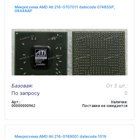
Микросхема AMD Ati 216-0707011 datecode 0748SSP,
0844AAP
Базовая:
От 5 шт.:
По запросу
0
Арт.:
Наличие:
00000000962
Поставки не ожидается
Микросхема AMD Ati 216-0749001 datecode 1019