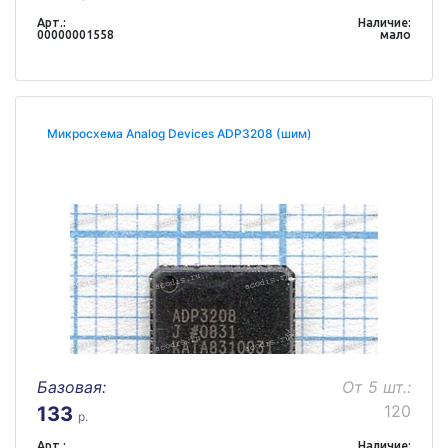
Арт.:
Наличие:
00000001558
мало
Микросхема Analog Devices ADP3208 (шим)
Базовая:
От 5 шт.:
120
133
р.
Арт.:
Наличие: