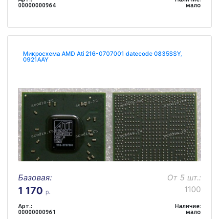
00000000964
мало
Микросхема AMD Ati 216-0707001 datecode 0835SSY,
0921AAY
Базовая:
От 5 шт.:
1100
1 170
р.
Арт.:
Наличие:
00000000961
мало