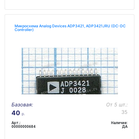
Микросхема Analog Devices ADP3421, ADP3421JRU (DC-DC
Controller)
Базовая:
От 5 шт.:
35
40
р.
Арт.:
Наличие:
00000000684
ДА