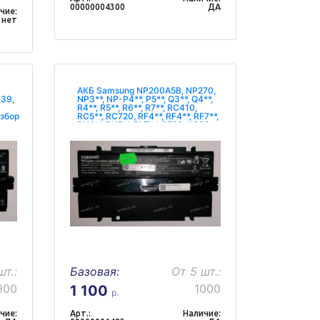
00000004300
ДА
чие:
нет
АКБ Samsung NP200A5B, NP270,
R39,
NP3**, NP-P4**, P5**, Q3**, Q4**,
R4**, R5**, R6**, R7**, RC410,
азбор
RC5**, RC720, RF4**, RF4**, RF7**,
RV4**, RV5**, RV7**, SE20, X360
11,1V разбор
шт.:
Базовая:
От 5 шт.:
900
1000
1 100
р.
чие:
Арт.:
Наличие: