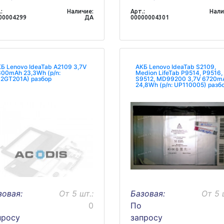
:
Наличие:
Арт.:
Нали
00004299
ДА
00000004301
Б Lenovo IdeaTab A2109 3,7V
АКБ Lenovo IdeaTab S2109,
00mAh 23,3Wh (p/n:
Medion LifeTab P9514, P9516,
2GT201A) разбор
S9512, MD99200 3,7V 6720m
24,8Wh (p/n: UP110005) разб
зовая:
От 5 шт.:
Базовая:
От 5 
0
По
просу
запросу