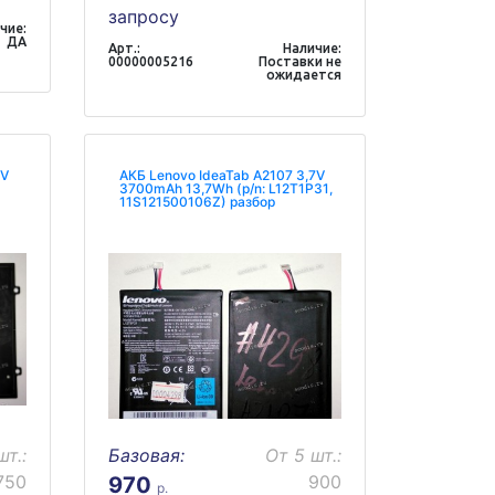
запросу
чие:
ДА
Арт.:
Наличие:
00000005216
Поставки не
ожидается
7V
АКБ Lenovo IdeaTab A2107 3,7V
3700mAh 13,7Wh (p/n: L12T1P31,
11S121500106Z) разбор
шт.:
Базовая:
От 5 шт.:
750
900
970
р.