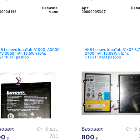
:
Наличие:
Арт.:
Нали
00004196
мало
00000005307
Б Lenovo IdeaTab A1000, A3000
АКБ Lenovo IdeaTab A1-07 3,
7V 3650mAh 13,5Wh (p/n:
3700mAh 13,69Wh (p/n:
2T1P33) разбор
H12GT101A) разбор
зовая:
От 5 шт.:
Базовая:
От 5 
700
00
800
р.
р.