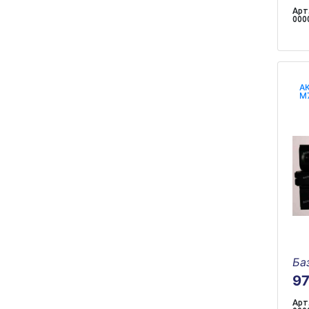
Арт.
000
АК
M7
Ба
9
Арт.