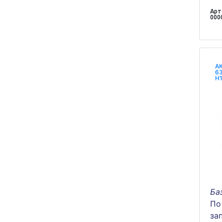
Арт.
000
АК
63
H1
Ба
По
за