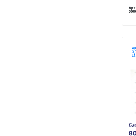
Арт.
000
АК
3,
L1
Ба
8