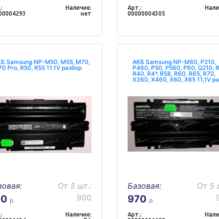
:
Наличие:
Арт.:
Нали
00004293
нет
00000004305
Б Samsung NP-M50, M55, M70,
АКБ Samsung NP-M60, P210,
0 Pro, R50, R55 11.1V разбор
P460, P50, P560, P60, Q210, 
R40, R4*, R58, R60, R65, R70,
X360, X460, X60, X65 11,1V р
зовая:
От 5 шт.:
Базовая:
От 5 
900
70
970
р.
р.
:
Наличие:
Арт.:
Нали