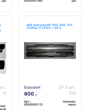
ДА
00000001483
ДА
S,
АКБ Samsung NP-X05, X06, X10,
,
X10Plus 11.1V Б/У < 50 %
0
шт.:
Базовая:
От 5 шт.:
0
700
800
р.
Арт.:
Наличие:
00000003313
мало
чие:
и не