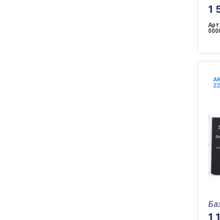
1 
Арт.
000
АК
2
Ба
1 