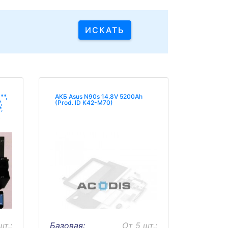
**,
АКБ Asus N90s 14.8V 5200Ah
,
(Prod. ID K42-M70)
,
te
шт.:
Базовая:
От 5 шт.: