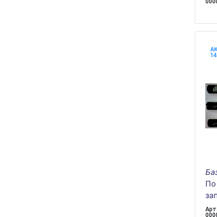
000
АК
14
Ба
По
за
Арт.
000