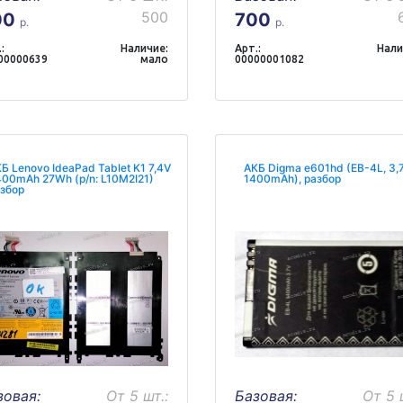
500
00
700
р.
р.
:
Наличие:
Арт.:
Нали
00000639
мало
00000001082
Б Lenovo IdeaPad Tablet K1 7,4V
АКБ Digma e601hd (EB-4L, 3,7
00mAh 27Wh (p/n: L10M2I21)
1400mAh), разбор
збор
зовая:
От 5 шт.:
Базовая:
От 5 