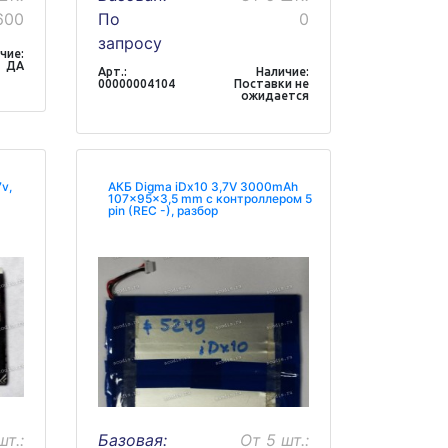
600
По
0
запросу
чие:
ДА
Арт.:
Наличие:
00000004104
Поставки не
ожидается
v,
АКБ Digma iDx10 3,7V 3000mAh
107x95x3,5 mm с контроллером 5
pin (REC -), разбор
шт.:
Базовая:
От 5 шт.: