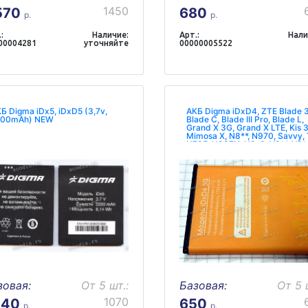
1450
570
680
р.
р.
:
Наличие:
Арт.:
Нали
00004281
уточняйте
00000005522
Б Digma iDx5, iDxD5 (3,7v,
АКБ Digma iDxD4, ZTE Blade 3
200mAh) NEW
Blade C, Blade III Pro, Blade L,
Grand X 3G, Grand X LTE, Kis 3
Mimosa X, N8**, N970, Savvy, 
U795, U807N, U9*0, V8**, V9**
Warp 2, Warp Sequent, Z750 (3
1600mAh, 6,0Wh)
(Li3716T42P3H594650) NEW
оригинал
зовая:
От 5 шт.:
Базовая:
От 5 
1070
140
650
р.
р.