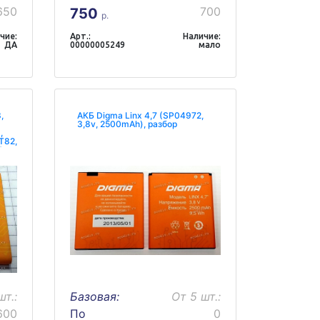
650
700
750
р.
чие:
Арт.:
Наличие:
ДА
00000005249
мало
,
АКБ Digma Linx 4,7 (SP04972,
3,8v, 2500mAh), разбор
,
T82,
,
,7v,
шт.:
Базовая:
От 5 шт.:
600
По
0