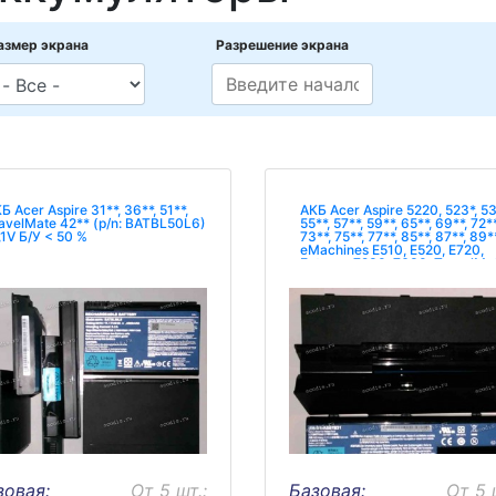
азмер экрана
Разрешение экрана
Б Acer Aspire 31**, 36**, 51**,
АКБ Acer Aspire 5220, 523*, 53
avelMate 42** (p/n: BATBL50L6)
55**, 57**, 59**, 65**, 69**, 72**
,1V Б/У < 50 %
73**, 75**, 77**, 85**, 87**, 89**
eMachines E510, E520, E720,
Extensa 7230, 7630, TravelMa
7*30 11,1V Б/У < 50 %
зовая:
От 5 шт.:
Базовая:
От 5 