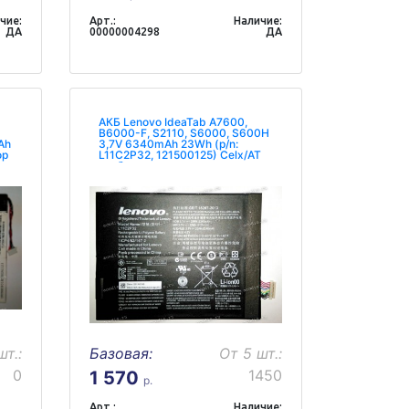
чие:
Арт.:
Наличие:
ДА
00000004298
ДА
АКБ Lenovo IdeaTab A7600,
B6000-F, S2110, S6000, S600H
Ah
3,7V 6340mAh 23Wh (p/n:
ор
L11C2P32, 121500125) Celx/AT
разбор
шт.:
Базовая:
От 5 шт.:
0
1450
1 570
р.
Арт.:
Наличие: