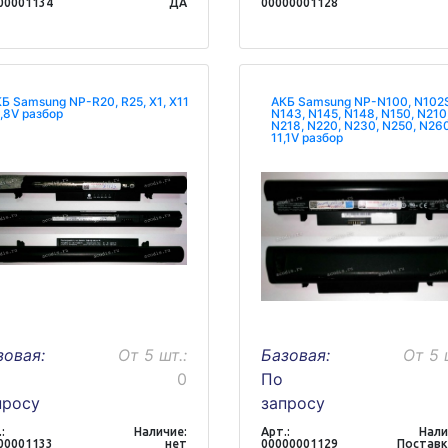
00001134
ДА
00000001128
Б Samsung NP-R20, R25, X1, X11
АКБ Samsung NP-N100, N102
,8V разбор
N143, N145, N148, N150, N210
N218, N220, N230, N250, N26
11,1V разбор
зовая:
От 5 шт.:
Базовая:
От 5 
0
По
просу
запросу
:
Наличие:
Арт.:
Нали
00001133
нет
00000001129
Поставк