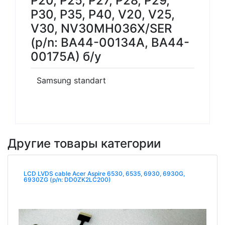
P20, P25, P27, P28, P29,
P30, P35, P40, V20, V25,
V30, NV30MH036X/SER
(p/n: BA44-00134A, BA44-
00175A) б/у
Samsung standart
Другие товары категории
LCD LVDS cable Acer Aspire 6530, 6535, 6930, 6930G,
6930ZG (p/n: DD0ZK2LC200)