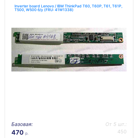
Inverter board Lenovo / IBM ThinkPad T60, T60P, T61, T61P,
T500, W500 б/у (FRU: 41W1338)
Базовая:
От 5 шт.:
450
470
р.