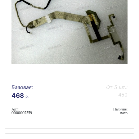
Базовая:
От 5 шт.:
450
468
р.
Арт.:
Наличие:
00000007559
мало