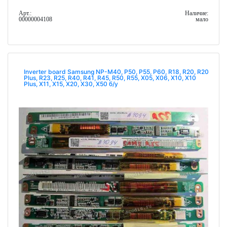
Арт.:
Наличие:
00000004108
мало
Inverter board Samsung NP-M40, P50, P55, P60, R18, R20, R20
Plus, R23, R25, R40, R41, R45, R50, R55, X05, X06, X10, X10
Plus, X11, X15, X20, X30, X50 б/у