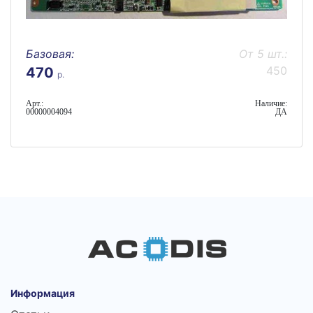
Базовая:
От 5 шт.:
450
470
р.
Арт.:
Наличие:
00000004094
ДА
Информация