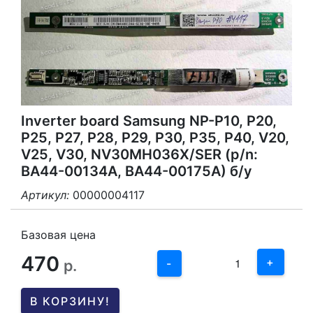
Inverter board Samsung NP-P10, P20,
P25, P27, P28, P29, P30, P35, P40, V20,
V25, V30, NV30MH036X/SER (p/n:
BA44-00134A, BA44-00175A) б/у
Артикул:
00000004117
3
2
Базовая цена
470
1
+
р.
-
0
В КОРЗИНУ!