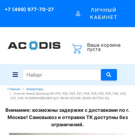
+7 (499) 977-70-27
ЛИЧНЫЙ
КАБИНЕТ
Ваша корзина
пуста
Главная
Инверторы
Inverter board Samsung NP-P10, P20, P25, P27, P28, P29, P30, P35, P40, V20,
V25, V30, NV30MH036X/SER (p/n: BA44-00134A, BA44-00175A) б/у
Внимание: возможны задержки с доставками по г.
Москве! Самовывоз и отправки ТК доступны без
ограничений.