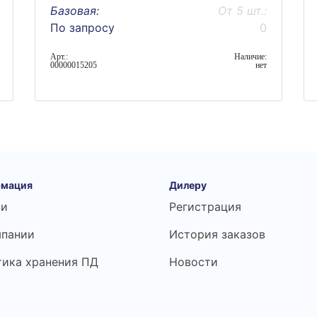
Базовая:
От 5 шт.:
По запросу
0
Арт.:
Наличие:
00000015205
нет
мация
Дилеру
ьи
Регистрация
мпании
История заказов
тика хранения ПД
Новости