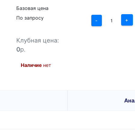
2
Базовая цена
По запросу
1
+
-
0
Клубная цена:
-1
0
р.
Наличие
нет
Ана