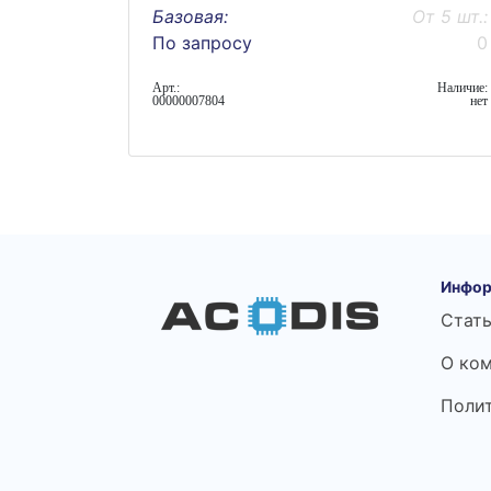
Базовая:
От 5 шт.:
По запросу
0
Арт.:
Наличие:
00000007804
нет
Инфор
Стат
О ко
Поли