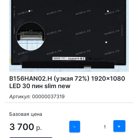
B156HAN02.H (узкая 72%) 1920x1080
LED 30 пин slim new
Артикул:
00000037319
3
2
Базовая цена
3 700
1
+
р.
-