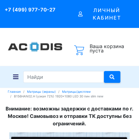
+7 (499) 977-70-27
ЛИЧНЫЙ
КАБИНЕТ
Ваша корзина
пуста
Главная
Матрицы (экраны)
Матрицы/дисплеи
B156HAN02.H (узкая 72%) 1920x1080 LED 30 пин slim new
Внимание: возможны задержки с доставками по г.
Москве! Самовывоз и отправки ТК доступны без
ограничений.