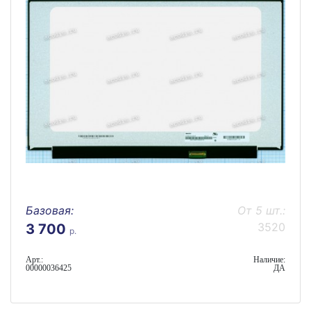
Базовая:
От 5 шт.:
3520
3 700
р.
Арт.:
Наличие:
00000036425
ДА