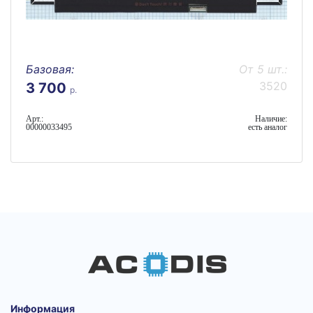
Базовая:
От 5 шт.:
3520
3 700
р.
Арт.:
Наличие:
00000033495
есть аналог
Информация