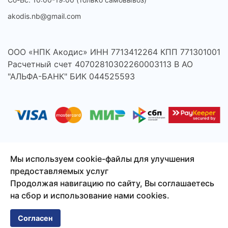
akodis.nb@gmail.com
ООО «НПК Акодис» ИНН 7713412264 КПП 771301001
Расчетный счет 40702810302260003113 В АО
"АЛЬФА-БАНК" БИК 044525593
Мы используем cookie-файлы для улучшения
предоставляемых услуг
© 2026 Акодис - продажа компонентов для телефонов,
Продолжая навигацию по сайту, Вы соглашаетесь
ноутбуков, планшетов и другой техники.
на сбор и использование нами cookies.
Сайт создан
Смузи-Студио
Согласен