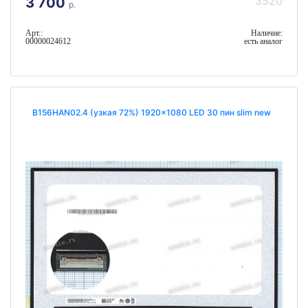
3520
3 700
р.
Арт.:
Наличие:
00000024612
есть аналог
B156HAN02.4 (узкая 72%) 1920x1080 LED 30 пин slim new