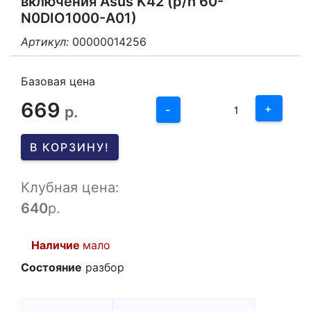
включения Asus K42 (p/n 60-
N0DIO1000-A01)
Артикул:
00000014256
3
2
Базовая цена
669
1
+
р.
-
0
В КОРЗИНУ!
-1
Клубная цена:
640
р.
Наличие
мало
Состояние
разбор