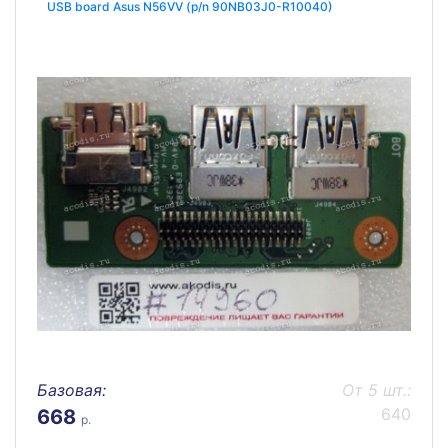
USB board Asus N56VV (p/n 90NB03J0-R10040)
Базовая:
От 5 шт.:
640
668
р.