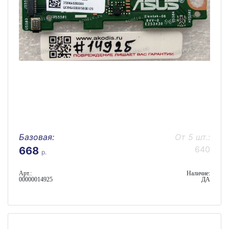
Базовая:
От 5 шт.:
640
668
р.
Арт.:
Наличие:
00000014925
ДА