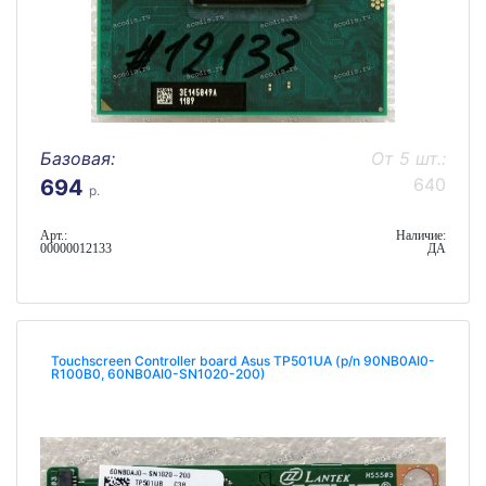
Базовая:
От 5 шт.:
640
694
р.
Арт.:
Наличие:
00000012133
ДА
Touchscreen Controller board Asus TP501UA (p/n 90NB0AI0-
R100B0, 60NB0AI0-SN1020-200)