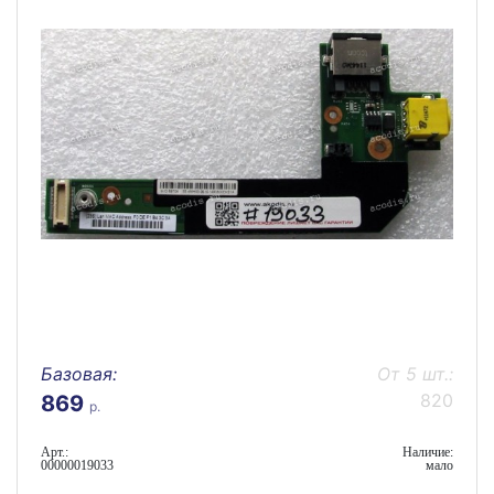
Базовая:
От 5 шт.:
820
869
р.
Арт.:
Наличие:
00000019033
мало