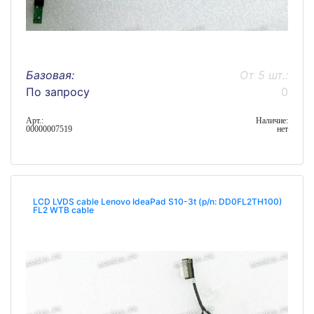
Базовая:
От 5 шт.:
По запросу
0
Арт.:
Наличие:
00000007519
нет
LCD LVDS cable Lenovo IdeaPad S10-3t (p/n: DD0FL2TH100)
FL2 WTB cable