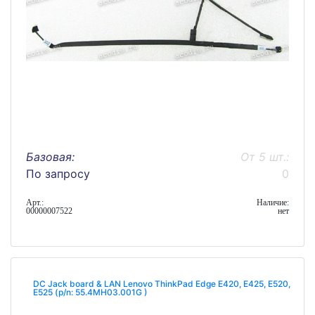
Базовая:
От 5 шт.:
По запросу
0
Арт.:
Наличие:
00000007522
нет
DC Jack board & LAN Lenovo ThinkPad Edge E420, E425, E520,
E525 (p/n: 55.4MH03.001G )