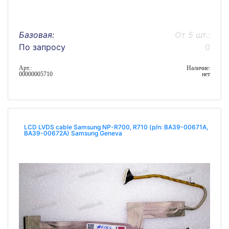
Базовая:
От 5 шт.:
По запросу
0
Арт.:
Наличие:
00000005710
нет
LCD LVDS cable Samsung NP-R700, R710 (p/n: BA39-00671A,
BA39-00672A) Samsung Geneva