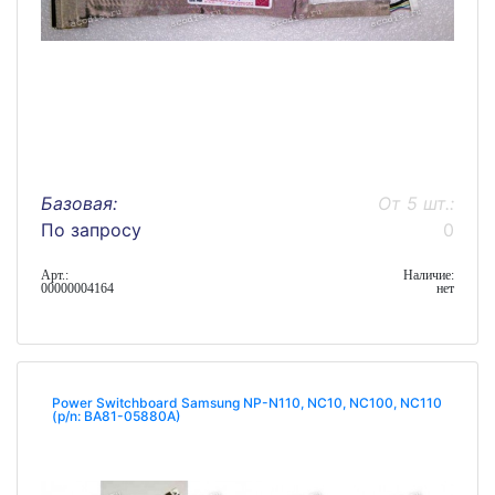
Базовая:
От 5 шт.:
По запросу
0
Арт.:
Наличие:
00000004164
нет
Power Switchboard Samsung NP-N110, NC10, NC100, NC110
(p/n: BA81-05880A)