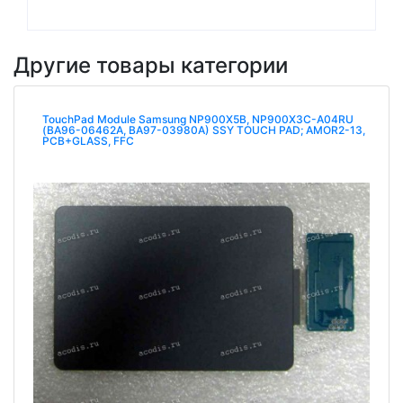
Другие товары категории
TouchPad Module Samsung NP900X5B, NP900X3C-A04RU
(BA96-06462A, BA97-03980A) SSY TOUCH PAD; AMOR2-13,
PCB+GLASS, FFC