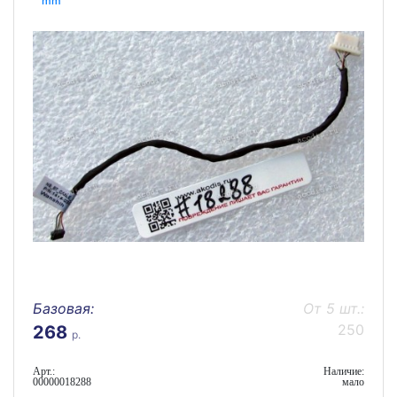
mm
Базовая:
От 5 шт.:
250
268
р.
Арт.:
Наличие:
00000018288
мало