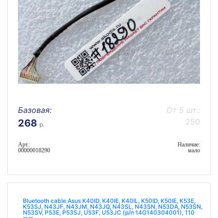
Базовая:
От 5 шт.:
250
268
р.
Арт.:
Наличие:
00000018290
мало
Bluetooth cable Asus K40ID, K40IE, K40IL, K50ID, K50IE, K53E,
K53SJ, N43JF, N43JM, N43JQ, N43SL, N43SN, N53DA, N53SN,
N53SV, P53E, P53SJ, U53F, U53JC (p/n 14G140304001), 110