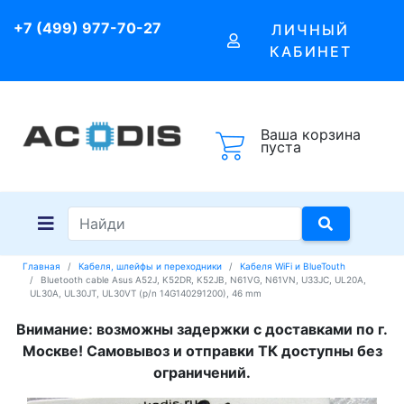
+7 (499) 977-70-27
ЛИЧНЫЙ
КАБИНЕТ
Ваша корзина
пуста
Главная
Кабеля, шлейфы и переходники
Кабеля WiFi и BlueTouth
Bluetooth cable Asus A52J, K52DR, K52JB, N61VG, N61VN, U33JC, UL20A,
UL30A, UL30JT, UL30VT (p/n 14G140291200), 46 mm
Внимание: возможны задержки с доставками по г.
Москве! Самовывоз и отправки ТК доступны без
ограничений.