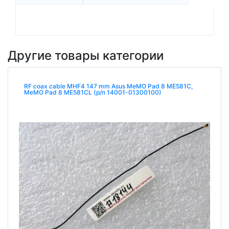
Другие товары категории
RF coax cable MHF4 147 mm Asus MeMO Pad 8 ME581C,
MeMO Pad 8 ME581CL (p/n 14001-01300100)