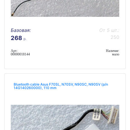
Базовая:
От 5 шт.:
250
268
р.
Арт.:
Наличие:
00000018144
мало
Bluetooth cable Asus F70SL, N70SV, N90SC, N90SV (p/n
14G140260000), 110 mm