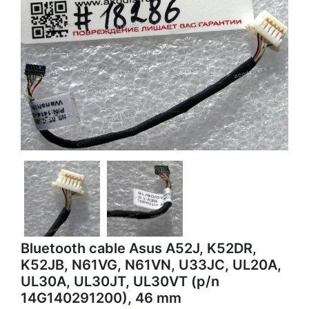
Bluetooth cable Asus A52J, K52DR,
K52JB, N61VG, N61VN, U33JC, UL20A,
UL30A, UL30JT, UL30VT (p/n
14G140291200), 46 mm