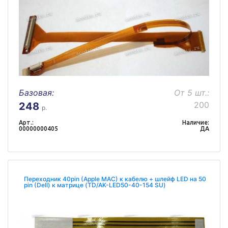
Базовая:
От 5 шт.:
200
248
р.
Арт.:
Наличие:
00000000405
ДА
Переходник 40pin (Apple MAC) к кабелю + шлейф LED на 50
pin (Dell) к матрице (TD/AK-LED50-40-154 SU)