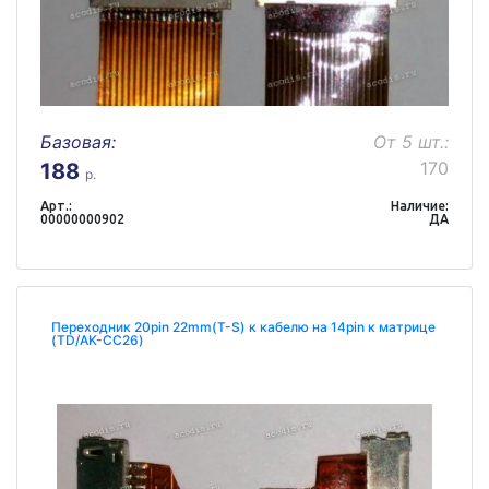
Базовая:
От 5 шт.:
170
188
р.
Арт.:
Наличие:
00000000902
ДА
Переходник 20pin 22mm(T-S) к кабелю на 14pin к матрице
(TD/AK-CC26)