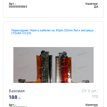
Арт.:
Наличие:
00000000865
ДА
Переходник 14pin к кабелю на 30pin 32mm flat к матрице
(TD/AK-CC22)
Базовая:
От 5 шт.:
170
188
р.
Арт.:
Наличие: