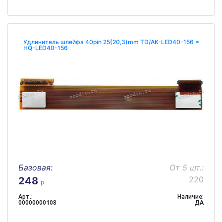
Удлинитель шлейфа 40pin 25(20,3)mm TD/AK-LED40-156 =
HQ-LED40-156
Базовая:
От 5 шт.:
220
248
р.
Арт.:
Наличие:
00000000108
ДА