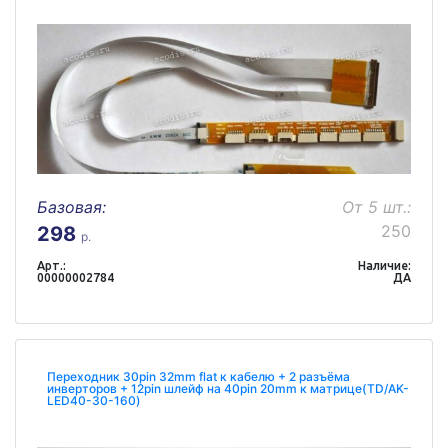
Базовая:
От 5 шт.:
250
298
р.
Арт.:
Наличие:
00000002784
ДА
Переходник 30pin 32mm flat к кабелю + 2 разъёма
инверторов + 12pin шлейф на 40pin 20mm к матрице(TD/AK-
LED40-30-160)