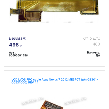
Базовая:
От 5 шт.:
480
498
р.
Арт.:
Наличие:
00000001186
ДА
LCD LVDS FPC cable Asus Nexus 7 2012 ME370T (p/n 08301-
00531000) REV. 1.1