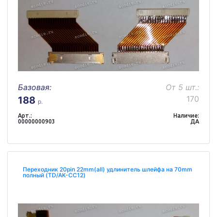
Базовая:
От 5 шт.:
170
188
р.
Арт.:
Наличие:
00000000903
ДА
Переходник 20pin 22mm(all) удлинитель шлейфа на 70mm
полный (TD/AK-CC12)