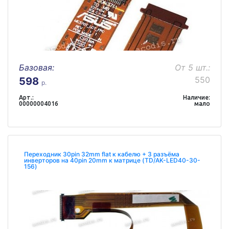
Базовая:
От 5 шт.:
550
598
р.
Арт.:
Наличие:
00000004016
мало
Переходник 30pin 32mm flat к кабелю + 3 разъёма
инверторов на 40pin 20mm к матрице (TD/AK-LED40-30-
156)