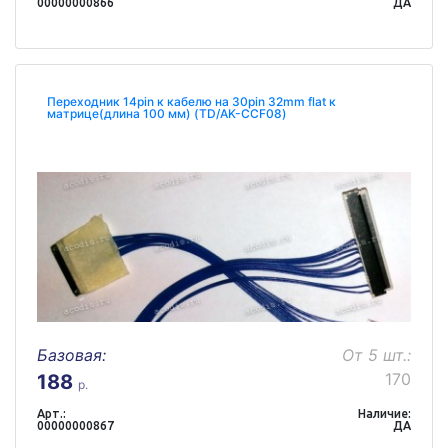
00000000866
ДА
Переходник 14pin к кабелю на 30pin 32mm flat к
матрице(длина 100 мм) (TD/AK-CCF08)
Базовая:
От 5 шт.:
170
188
р.
Арт.:
Наличие:
00000000867
ДА