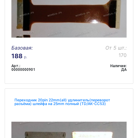
Базовая:
От 5 шт.:
170
188
р.
Арт.:
Наличие:
00000000901
ДА
Переходник 20pin 22mm(all) удлинитель(переворот
разъёма) шлейфа на 25mm полный (TD/AK-CC53)