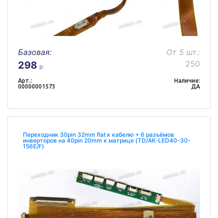
Базовая:
От 5 шт.:
250
298
р.
Арт.:
Наличие:
00000001573
ДА
Переходник 30pin 32mm flat к кабелю + 6 разъёмов
инверторов на 40pin 20mm к матрице (TD/AK-LED40-30-
156E/F)