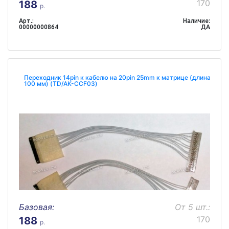
170
188
р.
Арт.:
Наличие:
00000000864
ДА
Переходник 14pin к кабелю на 20pin 25mm к матрице (длина
100 мм) (TD/AK-CCF03)
Базовая:
От 5 шт.:
170
188
р.