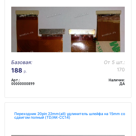
Базовая:
От 5 шт.:
170
188
р.
Арт.:
Наличие:
00000000899
ДА
Переходник 20pin 22mm(all) удлинитель шлейфа на 15mm со
сдвигом полный (TD/AK-CC14)