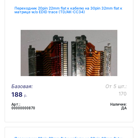
Переходник 20pin 22mm flat к кабелю на 30pin 32mm flat к
матрице w/o EDID trace (TD/AK-CC34)
Базовая:
От 5 шт.:
170
188
р.
Арт.:
Наличие:
00000000870
ДА