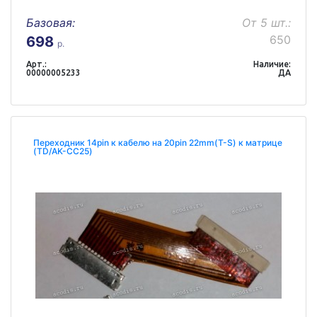
Базовая:
От 5 шт.:
650
698
р.
Арт.:
Наличие:
00000005233
ДА
Переходник 14pin к кабелю на 20pin 22mm(T-S) к матрице
(TD/AK-CC25)