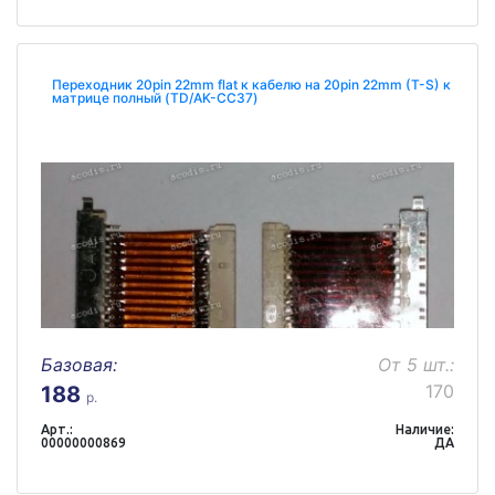
Переходник 20pin 22mm flat к кабелю на 20pin 22mm (T-S) к
матрице полный (TD/AK-CC37)
Базовая:
От 5 шт.:
170
188
р.
Арт.:
Наличие:
00000000869
ДА