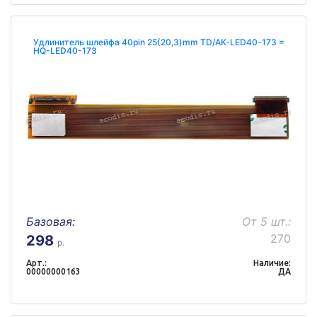
Удлинитель шлейфа 40pin 25(20,3)mm TD/AK-LED40-173 =
HQ-LED40-173
Базовая:
От 5 шт.:
270
298
р.
Арт.:
Наличие:
00000000163
ДА