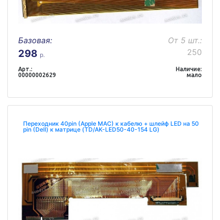
Базовая:
От 5 шт.:
250
298
р.
Арт.:
Наличие:
00000002629
мало
Переходник 40pin (Apple MAC) к кабелю + шлейф LED на 50
pin (Dell) к матрице (TD/AK-LED50-40-154 LG)