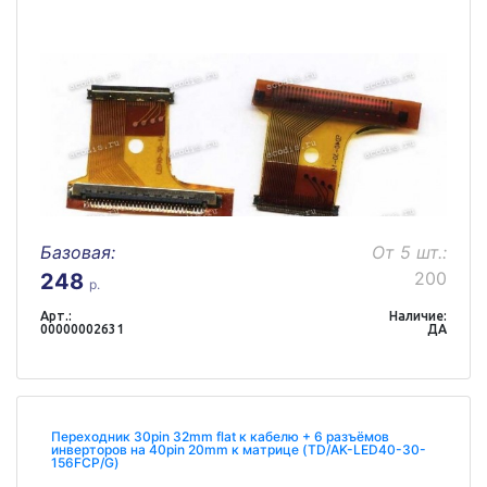
Базовая:
От 5 шт.:
200
248
р.
Арт.:
Наличие:
00000002631
ДА
Переходник 30pin 32mm flat к кабелю + 6 разъёмов
инверторов на 40pin 20mm к матрице (TD/AK-LED40-30-
156FCP/G)