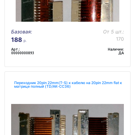
Базовая:
От 5 шт.:
170
188
р.
Арт.:
Наличие:
00000000893
ДА
Переходник 20pin 22mm(T-S) к кабелю на 20pin 22mm flat к
матрице полный (TD/AK-CC36)