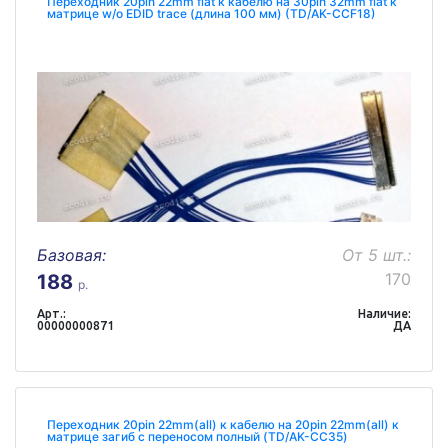
Переходник 20pin 22mm flat к кабелю на 30pin 32mm flat к
матрице w/o EDID trace (длина 100 мм) (TD/AK-CCF18)
Базовая:
От 5 шт.:
170
188
р.
Арт.:
Наличие:
00000000871
ДА
Переходник 20pin 22mm(all) к кабелю на 20pin 22mm(all) к
матрице загиб с переносом полный (TD/AK-CC35)