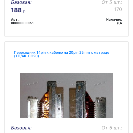
Базовая:
От 5 шт.:
170
188
р.
Арт.:
Наличие:
00000000863
ДА
Переходник 14pin к кабелю на 20pin 25mm к матрице
(TD/AK-CC20)
Базовая:
От 5 шт.: