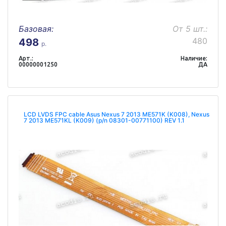
Базовая:
От 5 шт.:
480
498
р.
Арт.:
Наличие:
00000001250
ДА
LCD LVDS FPC cable Asus Nexus 7 2013 ME571K (K008), Nexus
7 2013 ME571KL (K009) (p/n 08301-00771100) REV 1.1