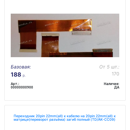
Базовая:
От 5 шт.:
170
188
р.
Арт.:
Наличие:
00000000900
ДА
Переходник 20pin 22mm(all) к кабелю на 20pin 22mm(all) к
матрице(переворот разъёма) загиб полный (TD/AK-CC09)