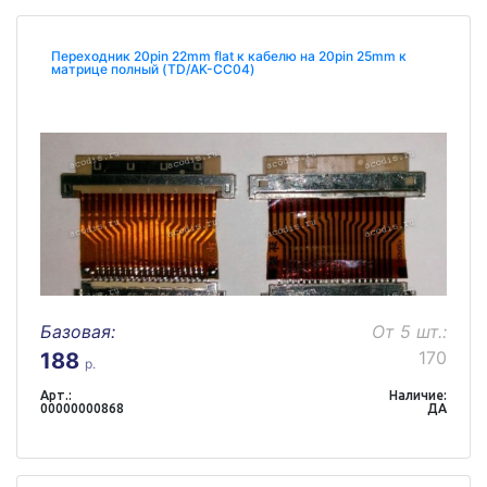
Переходник 20pin 22mm flat к кабелю на 20pin 25mm к
матрице полный (TD/AK-CC04)
Базовая:
От 5 шт.:
170
188
р.
Арт.:
Наличие:
00000000868
ДА