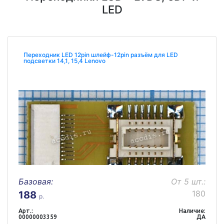
LED
Переходник LED 12pin шлейф-12pin разъём для LED
подсветки 14,1, 15,4 Lenovo
Базовая:
От 5 шт.:
180
188
р.
Арт.:
Наличие:
00000003359
ДА