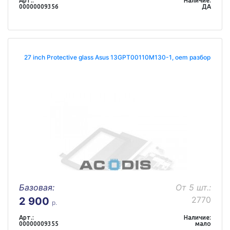
Арт.:
Наличие:
00000009356
ДА
27 inch Protective glass Asus 13GPT00110M130-1, oem разбор
Базовая:
От 5 шт.:
2770
2 900
р.
Арт.:
Наличие:
00000009355
мало