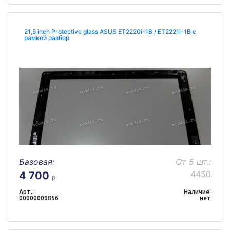
21,5 inch Protective glass ASUS ET2220i-1B / ET2221i-1B с
рамкой разбор
Базовая:
От 5 шт.:
4450
4 700
р.
Арт.:
Наличие:
00000009856
нет