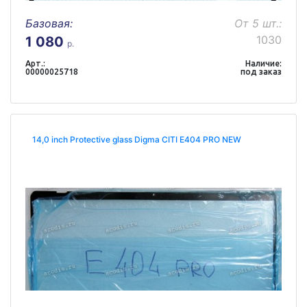
Базовая:
От 5 шт.:
1030
1 080
р.
Арт.:
Наличие:
00000025718
под заказ
14,0 inch Protective glass Digma CITI E404 PRO NEW