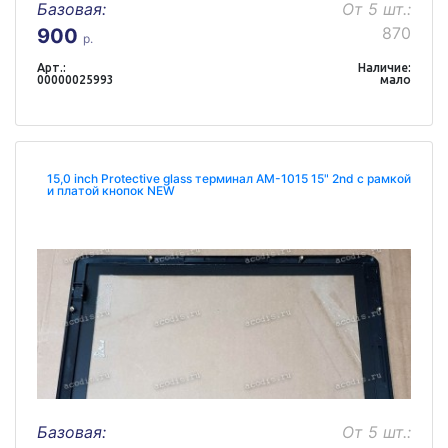
Базовая:
От 5 шт.:
870
900
р.
Арт.:
Наличие:
00000025993
мало
15,0 inch Protective glass терминал AM-1015 15" 2nd с рамкой
и платой кнопок NEW
Базовая:
От 5 шт.: