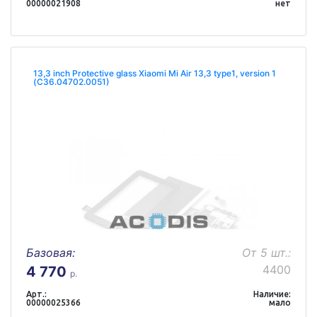
00000021908
нет
13,3 inch Protective glass Xiaomi Mi Air 13,3 type1, version 1
(C36.04702.0051)
Базовая:
От 5 шт.:
4400
4 770
р.
Арт.:
Наличие:
00000025366
мало