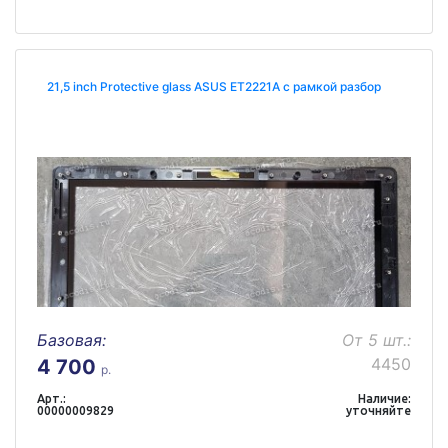
21,5 inch Protective glass ASUS ET2221A с рамкой разбор
Базовая:
От 5 шт.:
4450
4 700
р.
Арт.:
Наличие:
00000009829
уточняйте