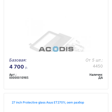
Базовая:
От 5 шт.:
4450
4 700
р.
Арт.:
Наличие:
00000010985
ДА
27 inch Protective glass Asus ET2701i, oem разбор