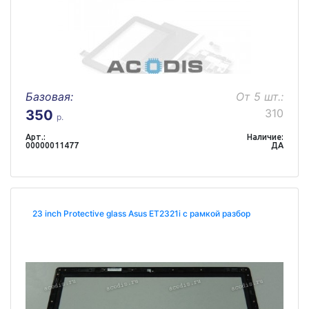
Базовая:
От 5 шт.:
310
350
р.
Арт.:
Наличие:
00000011477
ДА
23 inch Protective glass Asus ET2321i с рамкой разбор