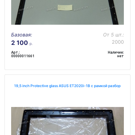
Базовая:
От 5 шт.:
2000
2 100
р.
Арт.:
Наличие:
00000011661
нет
19,5 inch Protective glass ASUS ET2020i-1B с рамкой разбор