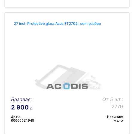
27 inch Protective glass Asus ET2702i, oem разбор
Базовая:
От 5 шт.:
2770
2 900
р.
Арт.:
Наличие:
00000021948
мало