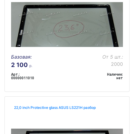
Базовая:
От 5 шт.:
2000
2 100
р.
Арт.:
Наличие:
00000011010
нет
22,0 inch Protective glass ASUS LS221H разбор