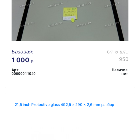
Базовая:
От 5 шт.:
950
1 000
р.
Арт.:
Наличие:
00000011040
нет
21,5 inch Protective glass 492,5 x 290 x 2,6 mm разбор