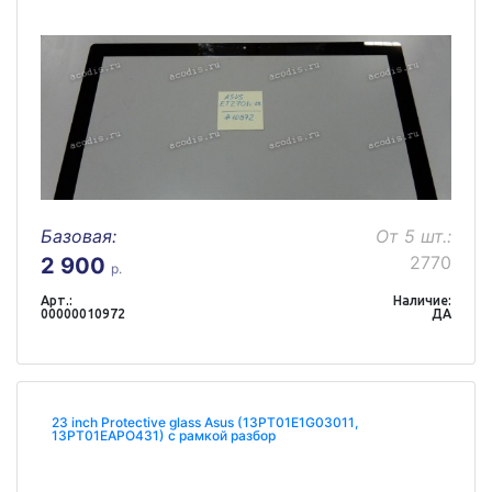
Базовая:
От 5 шт.:
2770
2 900
р.
Арт.:
Наличие:
00000010972
ДА
23 inch Protective glass Asus (13PT01E1G03011,
13PT01EAPO431) с рамкой разбор