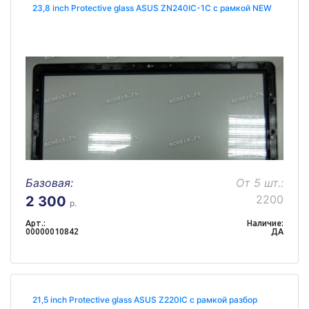
23,8 inch Protective glass ASUS ZN240IC-1C с рамкой NEW
Базовая:
От 5 шт.:
2200
2 300
р.
Арт.:
Наличие:
00000010842
ДА
21,5 inch Protective glass ASUS Z220IC с рамкой разбор