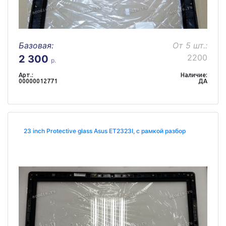
Базовая:
От 5 шт.:
2200
2 300
р.
Арт.:
Наличие:
00000012771
ДА
23 inch Protective glass Asus ET2323I, с рамкой разбор