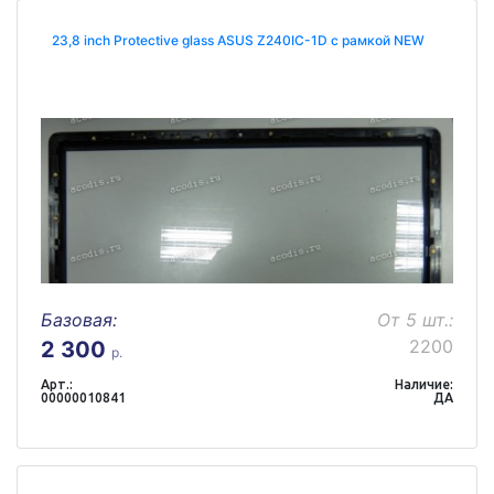
23,8 inch Protective glass ASUS Z240IC-1D с рамкой NEW
Базовая:
От 5 шт.:
2200
2 300
р.
Арт.:
Наличие:
00000010841
ДА