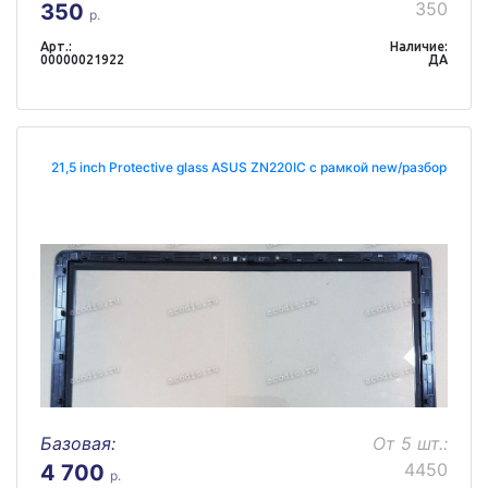
350
350
р.
Арт.:
Наличие:
00000021922
ДА
21,5 inch Protective glass ASUS ZN220IC с рамкой new/разбор
Базовая:
От 5 шт.:
4450
4 700
р.