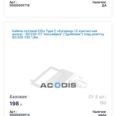
Арт.:
Наличие:
00000009718
ДА
Кабель сетевой 220v Type С «Europlug» (2-контактная
вилка) - IEC320-C7 "восьмёрка" ("дробовик") (под розетку
IEC320-C8) 1,8м
Базовая:
От 5 шт.:
180
198
р.
Арт.:
Наличие:
00000000914
мало