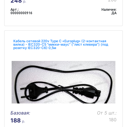
248
р.
Арт.:
Наличие:
00000000916
ДА
Кабель сетевой 220v Type С «Europlug» (2-контактная
вилка) - IEC320-C5 "микки-маус" ("лист клевера") (под
розетку IEC320-C6) 0,5м
Базовая:
От 5 шт.:
180
188
р.