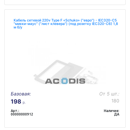
Кабель сетевой 220v Type F «Schuko» ("евро") - IEC320-C5
"микки-маус" ("лист клевера") (под розетку IEC320-C6) 1,8
м б/у
Базовая:
От 5 шт.:
180
198
р.
Арт.:
Наличие:
00000000912
ДА