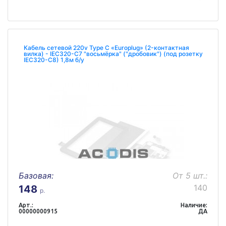
Кабель сетевой 220v Type С «Europlug» (2-контактная
вилка) - IEC320-C7 "восьмёрка" ("дробовик") (под розетку
IEC320-C8) 1,8м б/у
Базовая:
От 5 шт.:
140
148
р.
Арт.:
Наличие:
00000000915
ДА