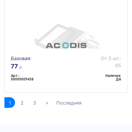
Базовая:
От 5 шт.:
65
77
р.
Арт.:
Наличие:
00000009458
ДА
1
2
3
»
Последняя