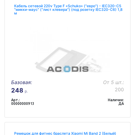
Кабель сетевой 220v Type F «Schuko» ("евро") - IEC320-C5
"микки-маус" ("лист клевера") (под розетку IEC320-C6) 1,8
м
Базовая:
От 5 шт.:
200
248
р.
Арт.:
Наличие:
00000000913
ДА
Ремешок для фитнес браслета Xiaomi Mi Band 2 (Белый)