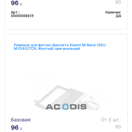
90
96
р.
Арт.:
Наличие:
00000008659
ДА
Ремешок для фитнес браслета Xiaomi Mi Band (SKU:
MYD4027CN, Желтый) оригинальный
Базовая:
От 5 шт.:
90
96
р.