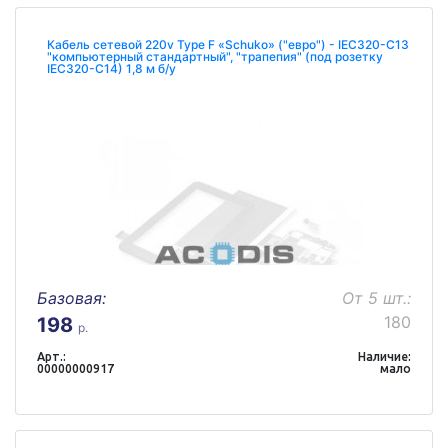
Кабель сетевой 220v Type F «Schuko» ("евро") - IEC320-C13
"компьютерный стандартный", "трапепия" (под розетку
IEC320-C14) 1,8 м б/у
Базовая:
От 5 шт.:
180
198
р.
Арт.:
Наличие:
00000000917
мало