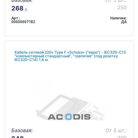
Базовая:
От 5 шт.:
250
268
р.
Арт.:
Наличие:
00000007182
ДА
Кабель сетевой 220v Type F «Schuko» ("евро") - IEC320-C13
"компьютерный стандартный", "трапепия" (под розетку
IEC320-C14) 1,8 м
Базовая:
От 5 шт.:
200