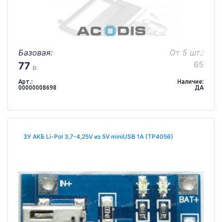
Базовая:
От 5 шт.:
65
77
р.
Арт.:
Наличие:
00000008698
ДА
ЗУ АКБ Li-Pol 3,7-4,25V из 5V miniUSB 1A (TP4056)