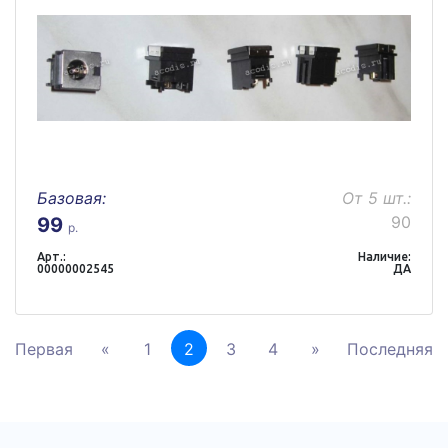
Базовая:
От 5 шт.:
90
99
р.
Арт.:
Наличие:
00000002545
ДА
Первая
«
1
2
3
4
»
Последняя