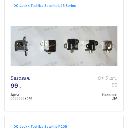
DC Jack= Toshiba Satellite L45 Series
Базовая:
От 5 шт.:
90
99
р.
Арт.:
Наличие:
00000002543
ДА
DC Jack= Toshiba Satellite P205