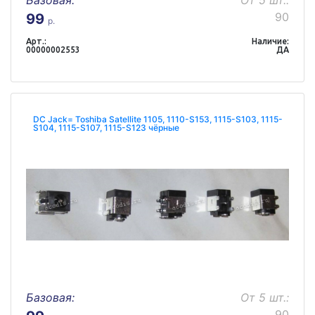
Базовая:
От 5 шт.:
90
99
р.
Арт.:
Наличие:
00000002553
ДА
DC Jack= Toshiba Satellite 1105, 1110-S153, 1115-S103, 1115-
S104, 1115-S107, 1115-S123 чёрные
Базовая:
От 5 шт.:
90