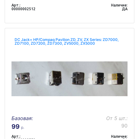
Арт.:
Наличие:
00000002512
ДА
DC Jack= HP/Compaq Pavilion ZD, ZV, ZX Series: ZD7000,
ZD7100, ZD7200, ZD7300, ZV5000, ZX5000
Базовая:
От 5 шт.:
90
99
р.
Арт.:
Наличие: