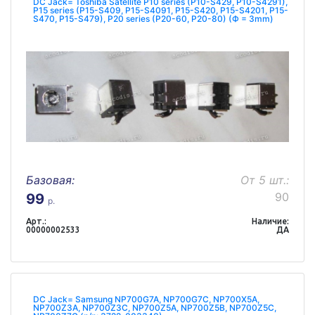
DC Jack= Toshiba Satellite P10 series (P10-S429, P10-S4291),
P15 series (P15-S409, P15-S4091, P15-S420, P15-S4201, P15-
S470, P15-S479), P20 series (P20-60, P20-80) (Ф = 3mm)
Базовая:
От 5 шт.:
90
99
р.
Арт.:
Наличие:
00000002533
ДА
DC Jack= Samsung NP700G7A, NP700G7C, NP700X5A,
NP700Z3A, NP700Z3C, NP700Z5A, NP700Z5B, NP700Z5C,