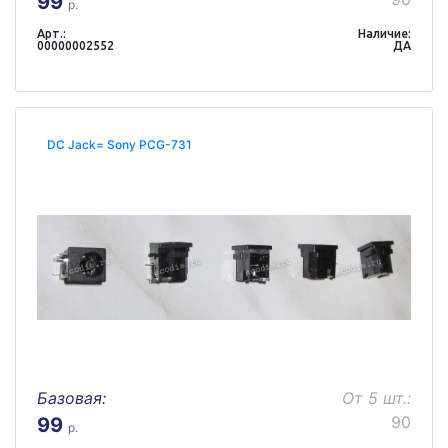
99
р.
Арт.:
Наличие:
00000002552
ДА
DC Jack= Sony PCG-731
Базовая:
От 5 шт.:
90
99
р.