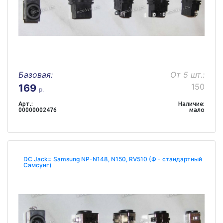
Базовая:
От 5 шт.:
150
169
р.
Арт.:
Наличие:
00000002476
мало
DC Jack= Samsung NP-N148, N150, RV510 (Ф - стандартный
Самсунг)