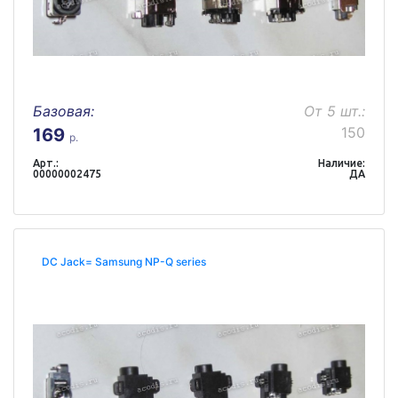
Базовая:
От 5 шт.:
150
169
р.
Арт.:
Наличие:
00000002475
ДА
DC Jack= Samsung NP-Q series