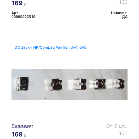
150
169
р.
Арт.:
Наличие:
00000002510
ДА
DC Jack= HP/Compaq Pavilion dv4, dv5
Базовая:
От 5 шт.:
150
169
р.