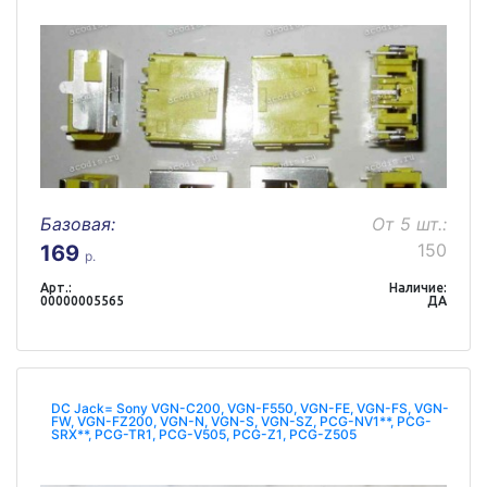
Базовая:
От 5 шт.:
150
169
р.
Арт.:
Наличие:
00000005565
ДА
DC Jack= Sony VGN-C200, VGN-F550, VGN-FE, VGN-FS, VGN-
FW, VGN-FZ200, VGN-N, VGN-S, VGN-SZ, PCG-NV1**, PCG-
SRX**, PCG-TR1, PCG-V505, PCG-Z1, PCG-Z505