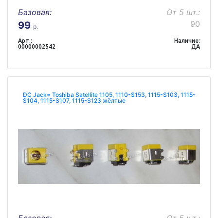
Базовая:
От 5 шт.:
90
99
р.
Арт.:
Наличие:
00000002542
ДА
DC Jack= Toshiba Satellite 1105, 1110-S153, 1115-S103, 1115-
S104, 1115-S107, 1115-S123 жёлтые