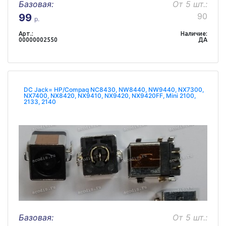
Базовая:
От 5 шт.:
90
99
р.
Арт.:
Наличие:
00000002550
ДА
DC Jack= HP/Compaq NC8430, NW8440, NW9440, NX7300,
NX7400, NX8420, NX9410, NX9420, NX9420FF, Mini 2100,
2133, 2140
Базовая:
От 5 шт.: