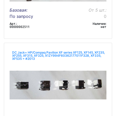
Базовая:
От 5 шт.:
По запросу
0
Арт.:
Наличие:
00000002511
нет
DC Jack= HP/Compaq Pavilion XF series XF125, XF145, XF235,
XF255, XF315, XF325, X1ZY994F60362177011F328, XF335,
XF535 = #2013