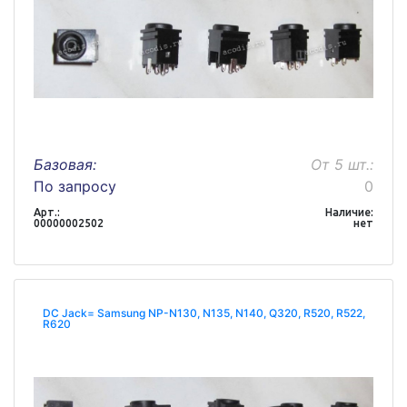
Базовая:
От 5 шт.:
По запросу
0
Арт.:
Наличие:
00000002502
нет
DC Jack= Samsung NP-N130, N135, N140, Q320, R520, R522,
R620