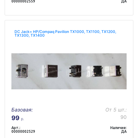
00000002559
ДА
DC Jack= HP/Compaq Pavilion TX1000, TX1100, TX1200,
TX1300, TX1400
Базовая:
От 5 шт.:
90
99
р.
Арт.:
Наличие:
00000002529
ДА