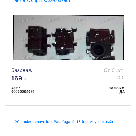
NP700Z7C (p/n: 3722-003340)
Базовая:
От 5 шт.:
150
169
р.
Арт.:
Наличие:
00000004056
ДА
DC Jack= Lenovo IdeaPad Yoga 11, 13 (прямоугольный)