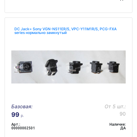
DC Jack= Sony VGN-NS11ER/S, VPC-Y11M1R/S, PCG-FXA
series нормально замкнутый
Базовая:
От 5 шт.:
90
99
р.
Арт.:
Наличие:
00000002501
ДА