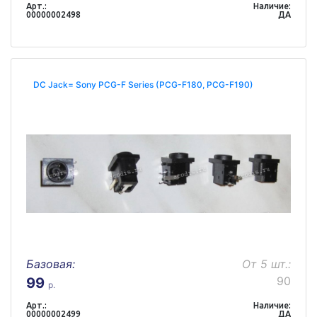
Арт.:
Наличие:
00000002498
ДА
DC Jack= Sony PCG-F Series (PCG-F180, PCG-F190)
Базовая:
От 5 шт.:
90
99
р.
Арт.:
Наличие:
00000002499
ДА