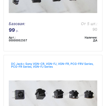
Базовая:
От 5 шт.:
90
99
р.
Арт.:
Наличие:
00000002507
ДА
DC Jack= Sony VGN-CR, VGN-FJ, VGN-FR, PCG-FRV Series,
PCG-FR Series, VGN-FJ Series