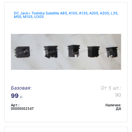
DC Jack= Toshiba Satellite A85, A105, A135, A205, A305, L35,
M55, M105, U305
Базовая:
От 5 шт.:
90
99
р.
Арт.:
Наличие:
00000002547
ДА