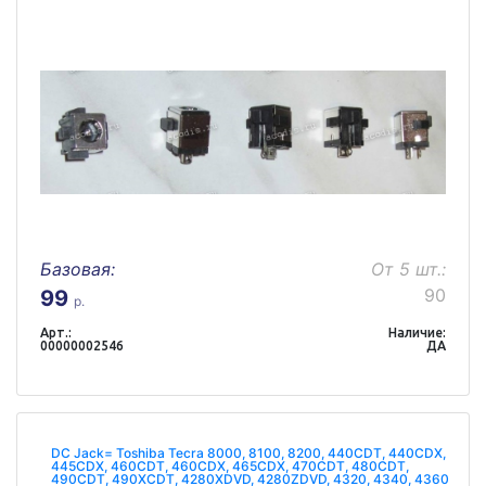
Базовая:
От 5 шт.:
90
99
р.
Арт.:
Наличие:
00000002546
ДА
DC Jack= Toshiba Tecra 8000, 8100, 8200, 440CDT, 440CDX,
445CDX, 460CDT, 460CDX, 465CDX, 470CDT, 480CDT,
490CDT, 490XCDT, 4280XDVD, 4280ZDVD, 4320, 4340, 4360