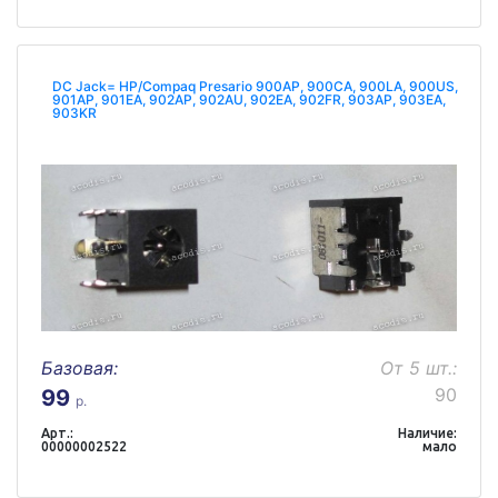
DC Jack= HP/Compaq Presario 900AP, 900CA, 900LA, 900US,
901AP, 901EA, 902AP, 902AU, 902EA, 902FR, 903AP, 903EA,
903KR
Базовая:
От 5 шт.:
90
99
р.
Арт.:
Наличие:
00000002522
мало