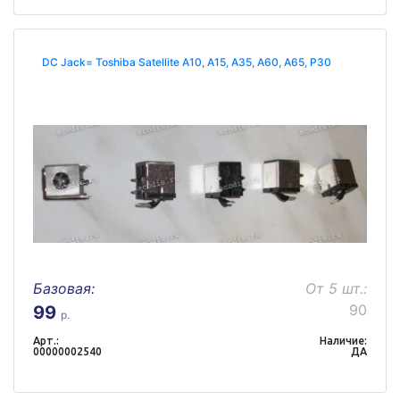
DC Jack= Toshiba Satellite A10, A15, A35, A60, A65, P30
Базовая:
От 5 шт.:
90
99
р.
Арт.:
Наличие:
00000002540
ДА