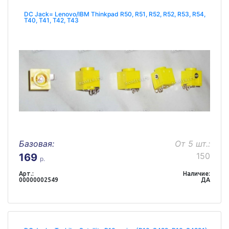
DC Jack= Lenovo/IBM Thinkpad R50, R51, R52, R52, R53, R54,
T40, T41, T42, T43
Базовая:
От 5 шт.:
150
169
р.
Арт.:
Наличие:
00000002549
ДА