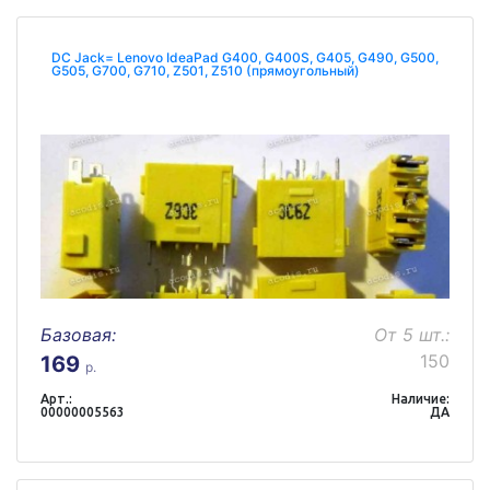
DC Jack= Lenovo IdeaPad G400, G400S, G405, G490, G500,
G505, G700, G710, Z501, Z510 (прямоугольный)
Базовая:
От 5 шт.:
150
169
р.
Арт.:
Наличие:
00000005563
ДА