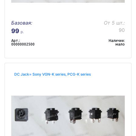
Базовая:
От 5 шт.:
90
99
р.
Арт.:
Наличие:
00000002500
мало
DC Jack= Sony VGN-K series, PCG-K series