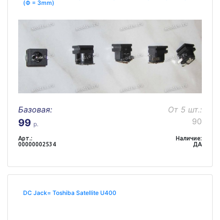
(Ф = 3mm)
Базовая:
От 5 шт.:
90
99
р.
Арт.:
Наличие:
00000002534
ДА
DC Jack= Toshiba Satellite U400