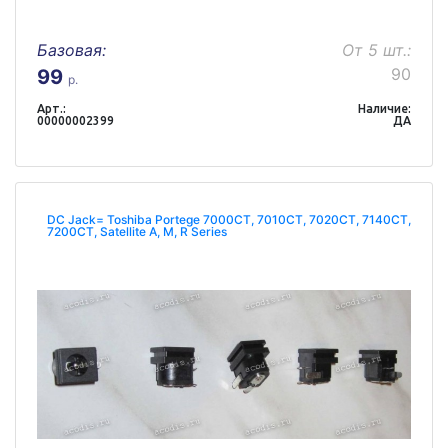
Базовая:
От 5 шт.:
90
99
р.
Арт.:
Наличие:
00000002399
ДА
DC Jack= Toshiba Portege 7000CT, 7010CT, 7020CT, 7140CT,
7200CT, Satellite A, M, R Series